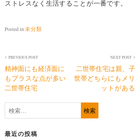
ストレスなく生活することが一番です。
Posted in
未分類
投
PREVIOUS POST
NEXT POST
精神面にも経済面に
二世帯住宅は親、子
稿
もプラスな点が多い
世帯どちらにもメリ
ナ
二世帯住宅
ットがある
ビ
検
ゲ
索:
ー
シ
最近の投稿